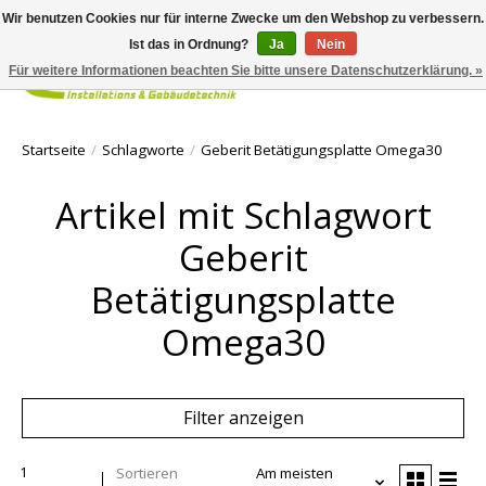
Wir benutzen Cookies nur für interne Zwecke um den Webshop zu verbessern.
Ist das in Ordnung?
Ja
Nein
Für weitere Informationen beachten Sie bitte unsere Datenschutzerklärung. »
Ihr Waren
Startseite
/
Schlagworte
/
Geberit Betätigungsplatte Omega30
Artikel mit Schlagwort
Geberit
Betätigungsplatte
Omega30
Filter anzeigen
1
Sortieren
Am meisten