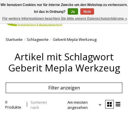
Wir benutzen Cookies nur für interne Zwecke um den Webshop zu verbessern.
Ist das in Ordnung?
Ja
Nein
Für weitere Informationen beachten Sie bitte unsere Datenschutzerklärung. »
Ihr Waren
Startseite
/
Schlagworte
/
Geberit Mepla Werkzeug
Artikel mit Schlagwort
Geberit Mepla Werkzeug
Filter anzeigen
0
Sortieren
Am meisten
Produkte
nach
angesehen