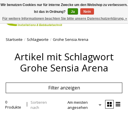
Wir benutzen Cookies nur für interne Zwecke um den Webshop zu verbessern.
Ist das in Ordnung?
Ja
Nein
Für weitere Informationen beachten Sie bitte unsere Datenschutzerklärung. »
Ihr Waren
Startseite
/
Schlagworte
/
Grohe Sensia Arena
Artikel mit Schlagwort
Grohe Sensia Arena
Filter anzeigen
0
Sortieren
Am meisten
Produkte
nach
angesehen