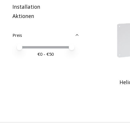
Installation
Aktionen
Preis
Preis – Mindestwert
Price maximum value
€
0
- €
50
Hel