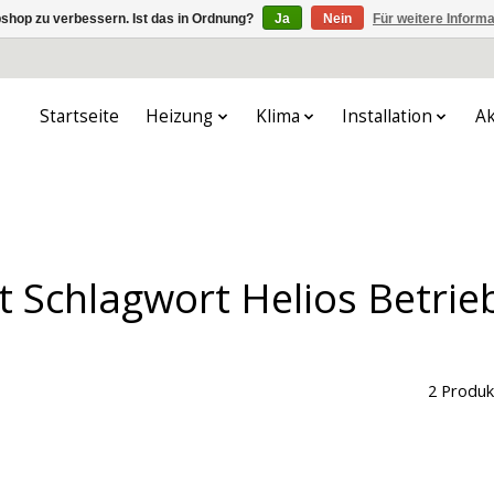
shop zu verbessern. Ist das in Ordnung?
Ja
Nein
Für weitere Inform
Startseite
Heizung
Klima
Installation
Ak
it Schlagwort Helios Betrie
2 Produk