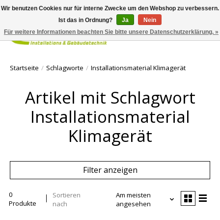
Wir benutzen Cookies nur für interne Zwecke um den Webshop zu verbessern.
Ist das in Ordnung?
Ja
Nein
Für weitere Informationen beachten Sie bitte unsere Datenschutzerklärung. »
Ihr Waren
Startseite
/
Schlagworte
/
Installationsmaterial Klimagerät
Artikel mit Schlagwort
Installationsmaterial
Klimagerät
Filter anzeigen
0
Sortieren
Am meisten
Produkte
nach
angesehen