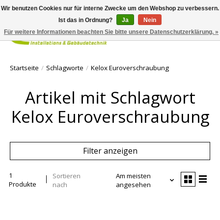
Wir benutzen Cookies nur für interne Zwecke um den Webshop zu verbessern.
Ist das in Ordnung?
Ja
Nein
Für weitere Informationen beachten Sie bitte unsere Datenschutzerklärung. »
Ihr Waren
Startseite
/
Schlagworte
/
Kelox Euroverschraubung
Artikel mit Schlagwort
Kelox Euroverschraubung
Filter anzeigen
1
Sortieren
Am meisten
Produkte
nach
angesehen