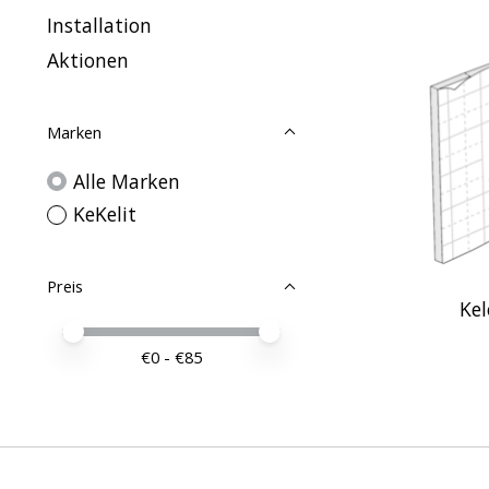
Installation
Aktionen
Marken
Alle Marken
KeKelit
Preis
Kel
Preis – Mindestwert
Price maximum value
€
0
- €
85