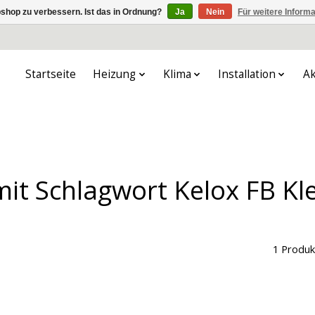
shop zu verbessern. Ist das in Ordnung?
Ja
Nein
Für weitere Inform
Startseite
Heizung
Klima
Installation
Ak
mit Schlagwort Kelox FB Kl
1 Produk