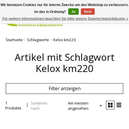
Wir benutzen Cookies nur für interne Zwecke um den Webshop zu verbessern.
Ist das in Ordnung?
Ja
Nein
Für weitere Informationen beachten Sie bitte unsere Datenschutzerklärung. »
Ihr Waren
Startseite
/
Schlagworte
/
Kelox km220
Artikel mit Schlagwort
Kelox km220
Filter anzeigen
1
Sortieren
Am meisten
Produkte
nach
angesehen