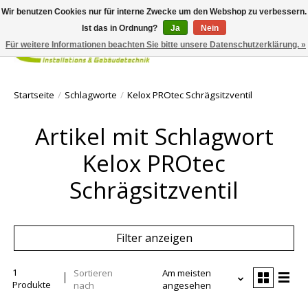
Wir benutzen Cookies nur für interne Zwecke um den Webshop zu verbessern.
Ist das in Ordnung?
Ja
Nein
Für weitere Informationen beachten Sie bitte unsere Datenschutzerklärung. »
Ihr Waren
Startseite
/
Schlagworte
/
Kelox PROtec Schrägsitzventil
Artikel mit Schlagwort
Kelox PROtec
Schrägsitzventil
Filter anzeigen
1
Sortieren
Am meisten
Produkte
nach
angesehen