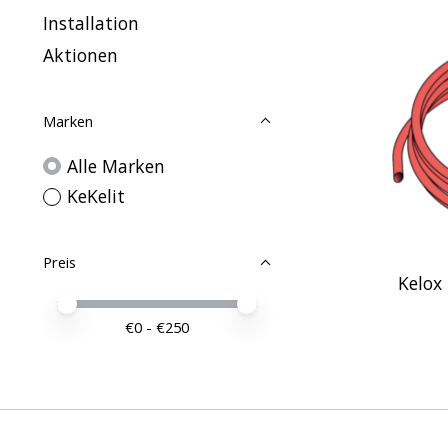
Installation
Aktionen
Marken
Alle Marken
KeKelit
Preis
Kelox
Preis – Mindestwert
Price maximum value
€
0
- €
250