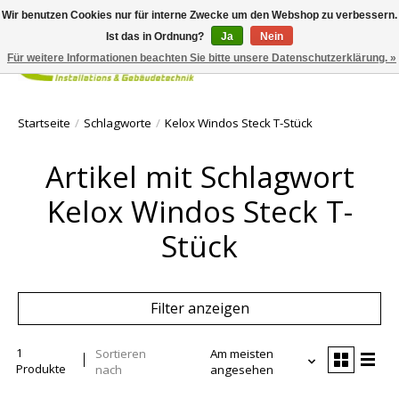
Wir benutzen Cookies nur für interne Zwecke um den Webshop zu verbessern.
Ist das in Ordnung?
Ja
Nein
Für weitere Informationen beachten Sie bitte unsere Datenschutzerklärung. »
Ihr Waren
Startseite
/
Schlagworte
/
Kelox Windos Steck T-Stück
Artikel mit Schlagwort
Kelox Windos Steck T-
Stück
Filter anzeigen
1
Sortieren
Am meisten
Produkte
nach
angesehen