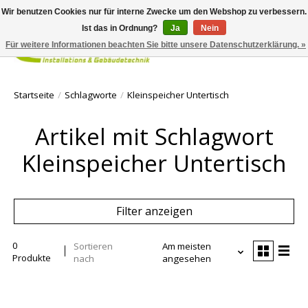
Wir benutzen Cookies nur für interne Zwecke um den Webshop zu verbessern.
Ist das in Ordnung?
Ja
Nein
Für weitere Informationen beachten Sie bitte unsere Datenschutzerklärung. »
Ihr Waren
Startseite
/
Schlagworte
/
Kleinspeicher Untertisch
Artikel mit Schlagwort
Kleinspeicher Untertisch
Filter anzeigen
0
Sortieren
Am meisten
Produkte
nach
angesehen