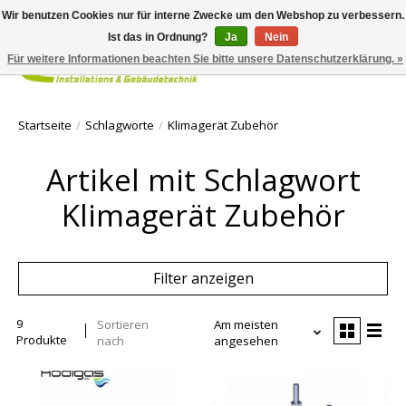
Wir benutzen Cookies nur für interne Zwecke um den Webshop zu verbessern.
Ist das in Ordnung?
Ja
Nein
Für weitere Informationen beachten Sie bitte unsere Datenschutzerklärung. »
Ihr Waren
Startseite
/
Schlagworte
/
Klimagerät Zubehör
Artikel mit Schlagwort
Klimagerät Zubehör
Filter anzeigen
9
Sortieren
Am meisten
Produkte
nach
angesehen