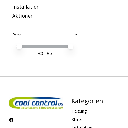
Installation
Aktionen
Preis
Preis – Mindestwert
Price maximum value
€
0
- €
5
Kategorien
Heizung
Klima
Installation