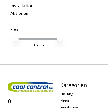
Installation
Aktionen
Preis
Preis – Mindestwert
Price maximum value
€
0
- €
5
Kategorien
Heizung
Klima
Installation