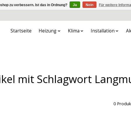
shop zu verbessern. Ist das in Ordnung?
Ja
Nein
Für weitere Inform
Startseite
Heizung
Klima
Installation
Ak
ikel mit Schlagwort Langm
0 Produk