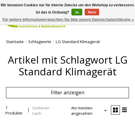
Wir benutzen Cookies nur für interne Zwecke um den Webshop zu verbessern.
Ist das in Ordnung?
Ja
Nein
Für weitere Informationen beachten Sie bitte unsere Datenschutzerklärung. »
Ihr Waren
Startseite
/
Schlagworte
/
LG Standard Klimagerät
Artikel mit Schlagwort LG
Standard Klimagerät
Filter anzeigen
1
Sortieren
Am meisten
Produkte
nach
angesehen