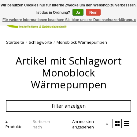
Wir benutzen Cookies nur für interne Zwecke um den Webshop zu verbessern.
Ist das in Ordnung?
Ja
Nein
Für weitere Informationen beachten Sie bitte unsere Datenschutzerklärung. »
Ihr Waren
Startseite
/
Schlagworte
/
Monoblock Wärmepumpen
Artikel mit Schlagwort
Monoblock
Wärmepumpen
Filter anzeigen
2
Sortieren
Am meisten
Produkte
nach
angesehen