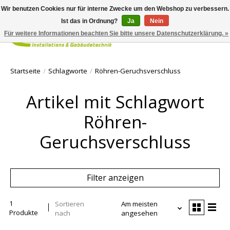
Wir benutzen Cookies nur für interne Zwecke um den Webshop zu verbessern.
Ist das in Ordnung?
Ja
Nein
Für weitere Informationen beachten Sie bitte unsere Datenschutzerklärung. »
Ihr Waren
Startseite
/
Schlagworte
/
Röhren-Geruchsverschluss
Artikel mit Schlagwort
Röhren-
Geruchsverschluss
Filter anzeigen
1
Sortieren
Am meisten
Produkte
nach
angesehen