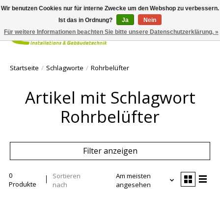
Wir benutzen Cookies nur für interne Zwecke um den Webshop zu verbessern.
Ist das in Ordnung?
Ja
Nein
Für weitere Informationen beachten Sie bitte unsere Datenschutzerklärung. »
Ihr Waren
Startseite
/
Schlagworte
/
Rohrbelüfter
Artikel mit Schlagwort
Rohrbelüfter
Filter anzeigen
0
Sortieren
Am meisten
Produkte
nach
angesehen