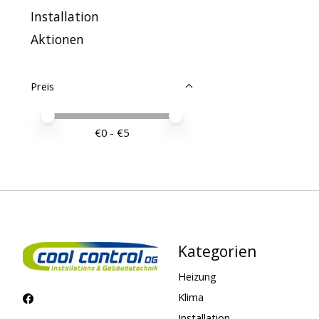
Installation
Aktionen
Preis
Preis – Mindestwert
Price maximum value
€
0
- €
5
Kategorien
Heizung
Klima
Installation