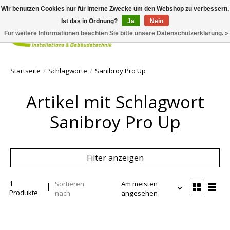
Wir benutzen Cookies nur für interne Zwecke um den Webshop zu verbessern.
Ist das in Ordnung?
Ja
Nein
Für weitere Informationen beachten Sie bitte unsere Datenschutzerklärung. »
Ihr Waren
Startseite
/
Schlagworte
/
Sanibroy Pro Up
Artikel mit Schlagwort
Sanibroy Pro Up
Filter anzeigen
1
Sortieren
Am meisten
Produkte
nach
angesehen