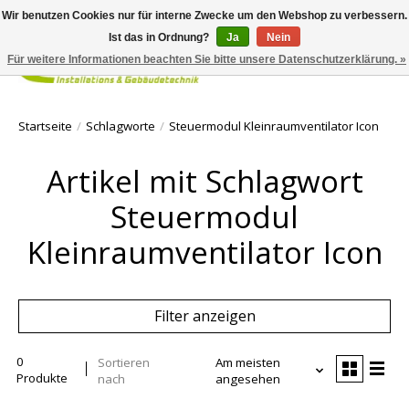
Wir benutzen Cookies nur für interne Zwecke um den Webshop zu verbessern.
Ist das in Ordnung?
Ja
Nein
Für weitere Informationen beachten Sie bitte unsere Datenschutzerklärung. »
Ihr Waren
Startseite
/
Schlagworte
/
Steuermodul Kleinraumventilator Icon
Artikel mit Schlagwort
Steuermodul
Kleinraumventilator Icon
Filter anzeigen
0
Sortieren
Am meisten
Produkte
nach
angesehen