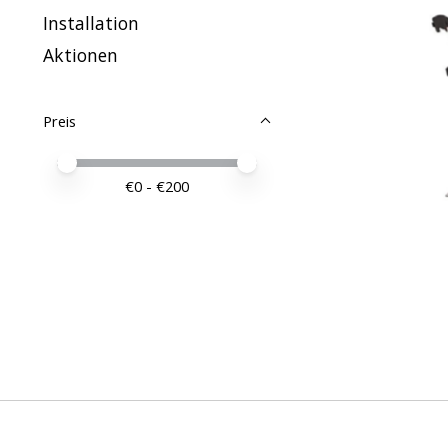
Installation
Aktionen
Preis
Preis – Mindestwert
Price maximum value
€
0
- €
200