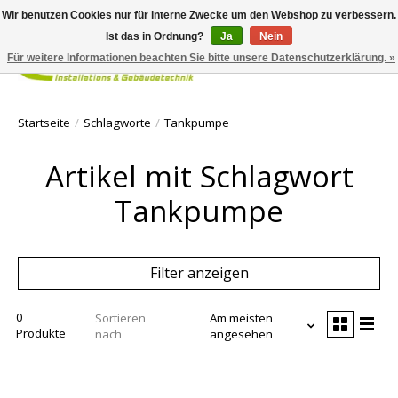
Wir benutzen Cookies nur für interne Zwecke um den Webshop zu verbessern.
Ist das in Ordnung?
Ja
Nein
Für weitere Informationen beachten Sie bitte unsere Datenschutzerklärung. »
Ihr Waren
Startseite
/
Schlagworte
/
Tankpumpe
Artikel mit Schlagwort
Tankpumpe
Filter anzeigen
0
Sortieren
Am meisten
Produkte
nach
angesehen