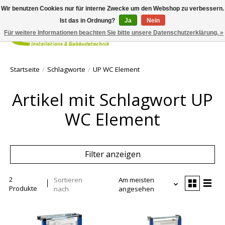
Wir benutzen Cookies nur für interne Zwecke um den Webshop zu verbessern.
Ist das in Ordnung?
Ja
Nein
Für weitere Informationen beachten Sie bitte unsere Datenschutzerklärung. »
Ihr Waren
Startseite
/
Schlagworte
/
UP WC Element
Artikel mit Schlagwort UP
WC Element
Filter anzeigen
2
Sortieren
Am meisten
Produkte
nach
angesehen