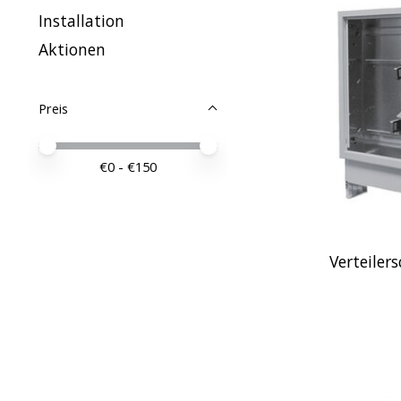
Installation
Aktionen
Preis
Preis – Mindestwert
Price maximum value
€
0
- €
150
Verteiler