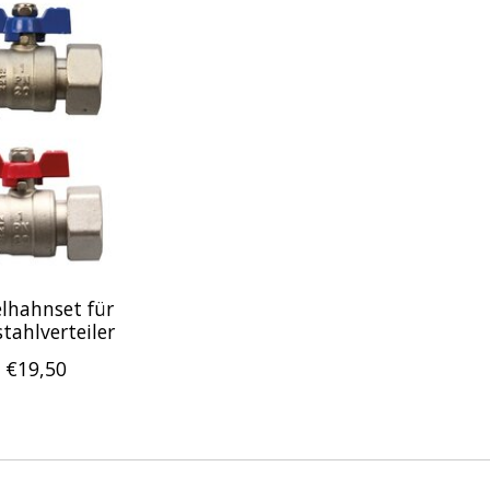
lhahnset für
stahlverteiler
€19,50