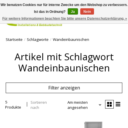
Wir benutzen Cookies nur für interne Zwecke um den Webshop zu verbessern.
Ist das in Ordnung?
Ja
Nein
Für weitere Informationen beachten Sie bitte unsere Datenschutzerklärung. »
Ihr Waren
Startseite
/
Schlagworte
/
Wandeinbaunischen
Artikel mit Schlagwort
Wandeinbaunischen
Filter anzeigen
5
Sortieren
Am meisten
Produkte
nach
angesehen