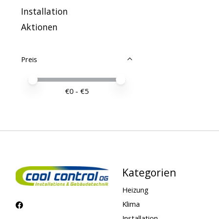
Installation
Aktionen
Preis
Preis – Mindestwert
Price maximum value
€
0
- €
5
Kategorien
Heizung
Klima
Installation