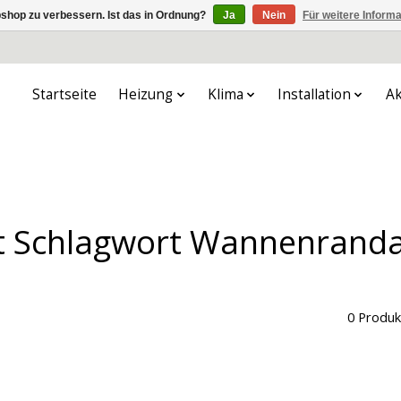
shop zu verbessern. Ist das in Ordnung?
Ja
Nein
Für weitere Inform
Startseite
Heizung
Klima
Installation
Ak
it Schlagwort Wannenrand
0 Produk