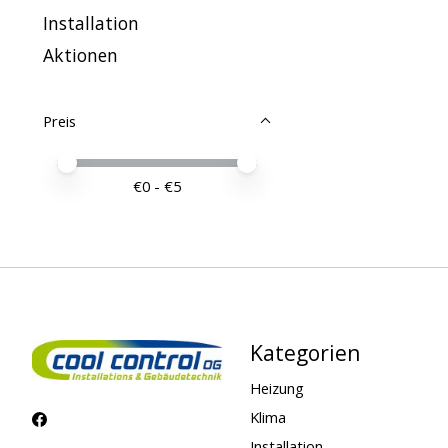
Installation
Aktionen
Preis
Preis – Mindestwert
Price maximum value
€
0
- €
5
Kategorien
Heizung
Klima
Installation