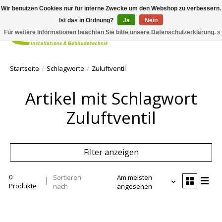
Wir benutzen Cookies nur für interne Zwecke um den Webshop zu verbessern.
Ist das in Ordnung?
Ja
Nein
Für weitere Informationen beachten Sie bitte unsere Datenschutzerklärung. »
Ihr Waren
Startseite
/
Schlagworte
/
Zuluftventil
Artikel mit Schlagwort
Zuluftventil
Filter anzeigen
0
Sortieren
Am meisten
Produkte
nach
angesehen