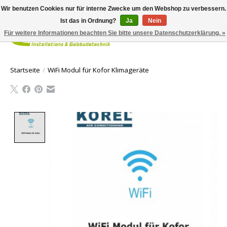
Wir benutzen Cookies nur für interne Zwecke um den Webshop zu verbessern.
Ist das in Ordnung?
Ja
Nein
Für weitere Informationen beachten Sie bitte unsere Datenschutzerklärung. »
Ihr Waren
Startseite
/
WiFi Modul für Kofor Klimageräte
Product image slideshow Items