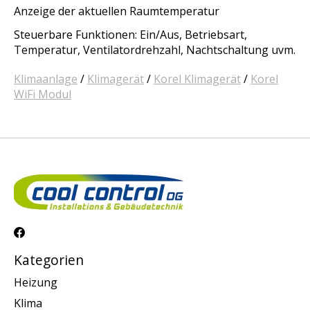
Anzeige der aktuellen Raumtemperatur
Steuerbare Funktionen: Ein/Aus, Betriebsart,
Temperatur, Ventilatordrehzahl, Nachtschaltung uvm.
Klimaanlage
/
Klimagerät
/
Korel Klimagerät
/
Korel
WiFi Modul
Kategorien
Heizung
Klima