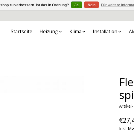
shop zu verbessern. Ist das in Ordnung?
Ja
Nein
Für weitere Inform
Startseite
Heizung
Klima
Installation
Ak
Fl
spi
Artike
€27,
Inkl. M