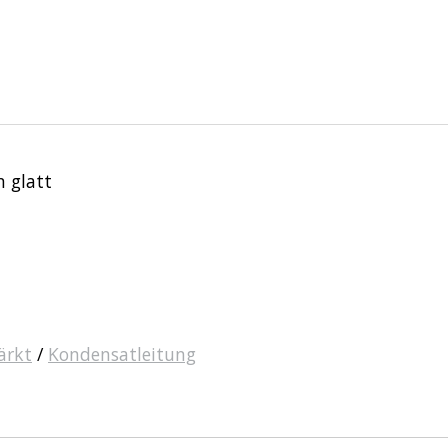
n glatt
ärkt
/
Kondensatleitung