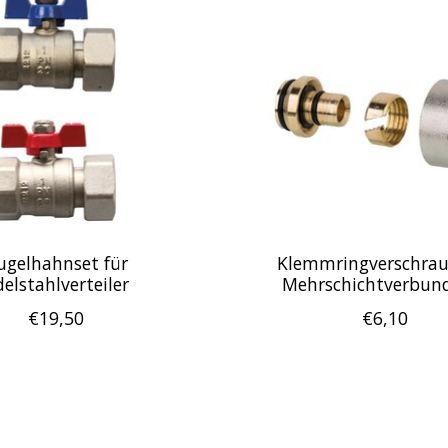
ugelhahnset für
Klemmringverschra
elstahlverteiler
Mehrschichtverbun
€19,50
€6,10