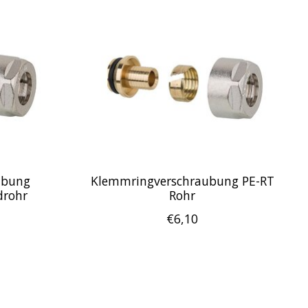
ubung
Klemmringverschraubung PE-RT
drohr
Rohr
€6,10