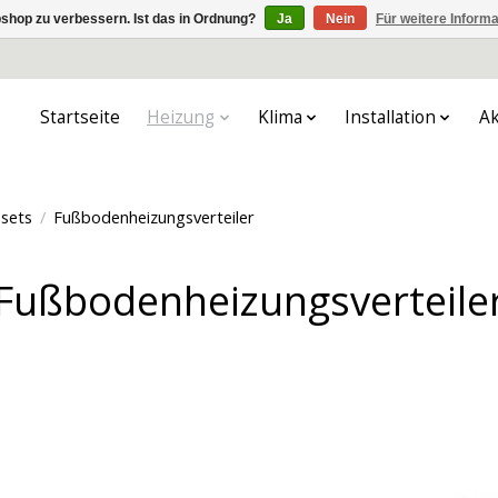
shop zu verbessern. Ist das in Ordnung?
Ja
Nein
Für weitere Inform
Startseite
Heizung
Klima
Installation
Ak
ssets
/
Fußbodenheizungsverteiler
Fußbodenheizungsverteile