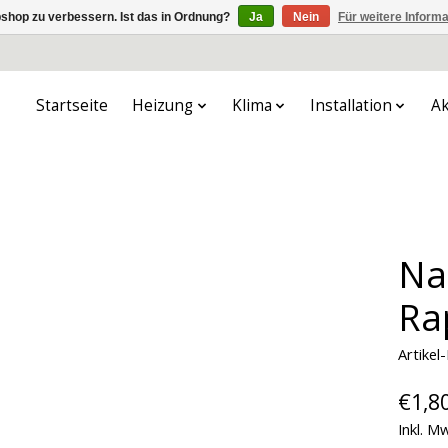
shop zu verbessern. Ist das in Ordnung?
Ja
Nein
Für weitere Inform
Startseite
Heizung
Klima
Installation
Ak
Na
Ra
Artike
€1,8
Inkl. M