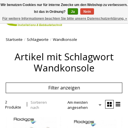
Wir benutzen Cookies nur für interne Zwecke um den Webshop zu verbessern.
Ist das in Ordnung?
Ja
Nein
Für weitere Informationen beachten Sie bitte unsere Datenschutzerklärung. »
Ihr Waren
Startseite
/
Schlagworte
/
Wandkonsole
Artikel mit Schlagwort
Wandkonsole
Filter anzeigen
2
Sortieren
Am meisten
Produkte
nach
angesehen