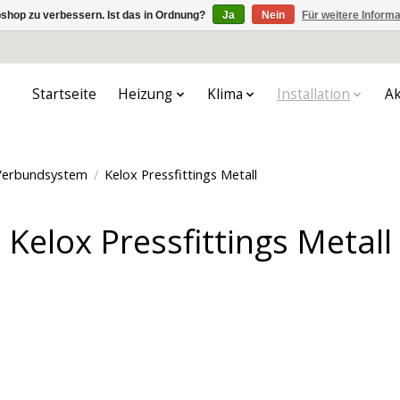
shop zu verbessern. Ist das in Ordnung?
Ja
Nein
Für weitere Inform
Startseite
Heizung
Klima
Installation
Ak
Verbundsystem
/
Kelox Pressfittings Metall
Kelox Pressfittings Metall