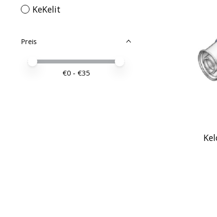
KeKelit
Preis
Preis – Mindestwert
Price maximum value
€
0
- €
35
Kel